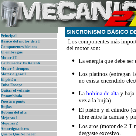
SINCRONISMO BÁSICO D
Principal
Los componentes más importa
B
ásico del motor de 2T
Componentes básicos
del motor son:
El embrague
Motor 2T
La energía que debe ser
Carburador Vs Ralenti
Motor 4 tiempos
Los platinos (entregan l
Motor a gasoil
El pistón
no exista encendido elect
Tubo Escape
Quitar el volante
La
bobina de alta
y baja 
Ensamblado
vez a la bujía).
Puesta a punto
Bujías
El pistón y el cilindro 
Bobina del alta
libre entre la camisa y pi
Mejoras 1
Mejoras 2
Los aros (motor de 2 T n
Amortiguadores
desgaste excesivo.
Que Si Que No hacer