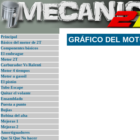
Principal
GRÁFICO DEL MOT
B
ásico del motor de 2T
Componentes básicos
El embrague
Motor 2T
Carburador Vs Ralenti
Motor 4 tiempos
Motor a gasoil
El pistón
Tubo Escape
Quitar el volante
Ensamblado
Puesta a punto
Bujías
Bobina del alta
Mejoras 1
Mejoras 2
Amortiguadores
Que Si Que No hacer