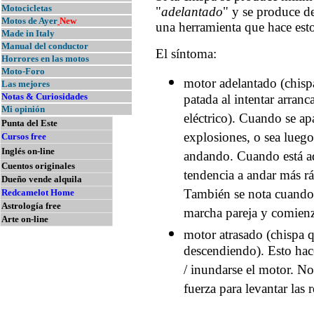
Motocicletas
"
adelantado
" y se produce de
Motos de Ayer
New
una herramienta que hace esto
Made in Italy
Manual del conductor
El síntoma:
Horrores en las motos
Moto-Foro
motor adelantado (chispa
Las mejores
Notas & Curiosidades
patada al intentar arran
Mi opinión
eléctrico). Cuando se ap
Punta del Este
explosiones, o sea luego
Cursos free
Inglés on-line
andando. Cuando está ad
Cuentos originales
tendencia a andar más rá
Dueño vende alquila
También se nota cuando 
Redcamelot Home
Astrología free
marcha pareja y comienza
Arte on-line
motor atrasado (chispa q
descendiendo). Esto hace
/ inundarse el motor. No
fuerza para levantar las r