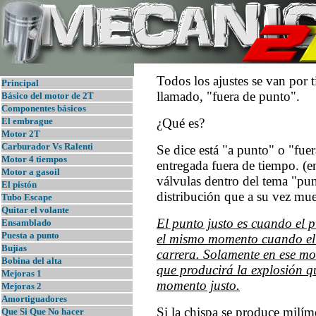
Todos los ajustes se van por 
Principal
llamado, "fuera de punto".
B
ásico del motor de 2T
Componentes básicos
El embrague
¿Qué es?
Motor 2T
Carburador Vs Ralenti
Se dice está "a punto" o "fuer
Motor 4 tiempos
entregada fuera de tiempo. (e
Motor a gasoil
válvulas dentro del tema "pu
El pistón
distribución que a su vez mue
Tubo Escape
Quitar el volante
El punto justo es cuando el 
Ensamblado
Puesta a punto
el mismo momento cuando el p
Bujías
carrera. Solamente en ese mo
Bobina del alta
que producirá la explosión qu
Mejoras 1
momento justo.
Mejoras 2
Amortiguadores
Si la chispa se produce milíme
Que Si Que No hacer