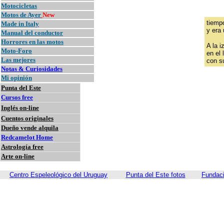
Motocicletas
Motos de Ayer
New
tiemp
Made in Italy
y era
Manual del conductor
Horrores en las motos
A la i
Moto-Foro
en el
Las mejores
con s
Notas & Curiosidades
Mi opinión
Punta del Este
Cursos free
Inglés on-line
Cuentos originales
Dueño vende alquila
Redcamelot Home
Astrología free
Arte on-line
Centro Espeleológico del Uruguay
Punta del Este fotos
Fundaci