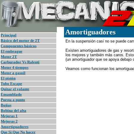
Amortiguadores
Principal
B
ásico del motor de 2T
En la suspensión casi no se puede cam
Componentes básicos
Existen amortiguadores de gas y resort
El embrague
los mejores y también más caros. Est
Motor 2T
(un amortiguador que se apoya debajo de
Carburador Vs Ralenti
Motor 4 tiempos
Veamos como funcionan los amortigua
Motor a gasoil
El pistón
Tubo Escape
Quitar el volante
Ensamblado
Puesta a punto
Bujías
Bobina del alta
Mejoras 1
Mejoras 2
Amortiguadores
Que Si Que No hacer