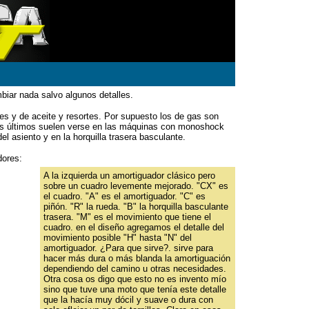
biar nada salvo algunos detalles.
es y de aceite y resortes. Por supuesto los de gas son
os últimos suelen verse en las máquinas con monoshock
l asiento y en la horquilla trasera basculante.
dores:
A la izquierda un amortiguador clásico pero
sobre un cuadro levemente mejorado. "CX" es
el cuadro. "A" es el amortiguador. "C" es
piñón. "R" la rueda. "B" la horquilla basculante
trasera. "M" es el movimiento que tiene el
cuadro. en el diseño agregamos el detalle del
movimiento posible "H" hasta "N" del
amortiguador. ¿Para que sirve?. sirve para
hacer más dura o más blanda la amortiguación
dependiendo del camino u otras necesidades.
Otra cosa os digo que esto no es invento mío
sino que tuve una moto que tenía este detalle
que la hacía muy dócil y suave o dura con