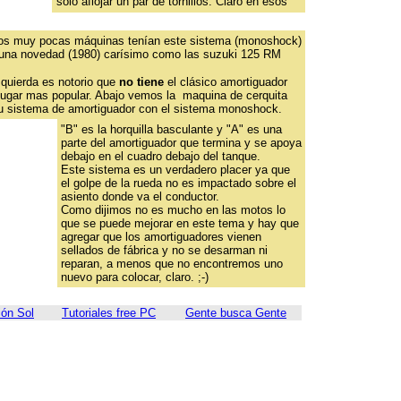
solo aflojar un par de tornillos. Claro en esos
os muy pocas máquinas tenían este sistema (monoshock)
 una novedad (1980) carísimo como las suzuki 125 RM
zquierda es notorio que
no tiene
el clásico amortiguador
 lugar mas popular. Abajo vemos la maquina de cerquita
u sistema de amortiguador con el sistema monoshock.
"B" es la horquilla basculante y "A" es una
parte del amortiguador que termina y se apoya
debajo en el cuadro debajo del tanque.
Este sistema es un verdadero placer ya que
el golpe de la rueda no es impactado sobre el
asiento donde va el conductor.
Como dijimos no es mucho en las motos lo
que se puede mejorar en este tema y hay que
agregar que los amortiguadores vienen
sellados de fábrica y no se desarman ni
reparan, a menos que no encontremos uno
nuevo para colocar, claro. ;-)
ón Sol
Tutoriales free PC
Gente busca Gente