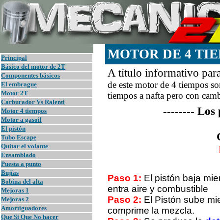
MOTOR DE 4 TIE
Principal
B
ásico del motor de 2T
A título informativo para
Componentes básicos
de este motor de 4 tiempos s
El embrague
Motor 2T
tiempos a nafta pero con camb
Carburador Vs Ralenti
-------- Los 
Motor 4 tiempos
Motor a gasoil
El pistón
Tubo Escape
Quitar el volante
Ensamblado
Puesta a punto
Bujías
Paso 1:
El pistón baja mie
Bobina del alta
entra aire y combustible
Mejoras 1
Paso 2:
El Pistón sube mi
Mejoras 2
Amortiguadores
comprime la mezcla.
Que Si Que No hacer