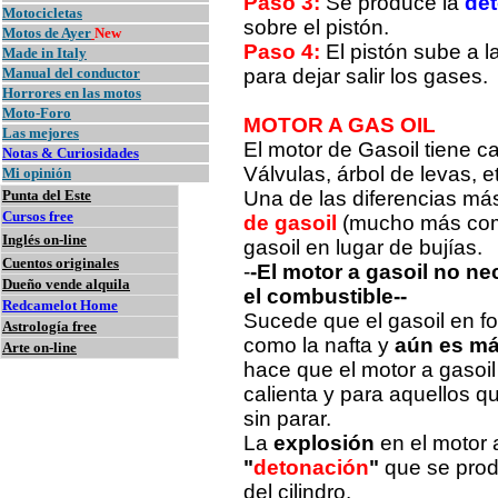
Paso 3:
Se produce la
de
Motocicletas
sobre el pistón.
Motos de Ayer
New
Paso 4:
El pistón sube a l
Made in Italy
Manual del conductor
para dejar salir los gases.
Horrores en las motos
Moto-Foro
MOTOR A GAS OIL
Las mejores
El motor de Gasoil tiene c
Notas & Curiosidades
Válvulas, árbol de levas, e
Mi opinión
Punta del Este
Una de las diferencias má
Cursos free
de gasoil
(mucho más comp
Inglés on-line
gasoil en lugar de bujías.
Cuentos originales
-
-El motor a gasoil no n
Dueño vende alquila
el combustible--
Redcamelot Home
Sucede que el gasoil en fo
Astrología free
como la nafta y
aún es má
Arte on-line
hace que el motor a gasoi
calienta y para aquellos 
sin parar.
La
explosión
en el motor 
"
detonación
"
que se prod
del cilindro.