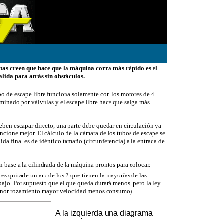
tas creen que hace que la máquina corra más rápido es el
salida para atrás sin obstáculos.
ubo de escape libre funciona solamente con los motores de 4
minado por válvulas y el escape libre hace que salga más
eben escapar directo, una parte debe quedar en circulación ya
ncione mejor. El cálculo de la cámara de los tubos de escape se
ida final es de idéntico tamaño (circunferencia) a la entrada de
 base a la cilindrada de la máquina prontos para colocar.
s quitarle un aro de los 2 que tienen la mayorías de las
abajo. Por supuesto que el que queda durará menos, pero la ley
enor rozamiento mayor velocidad menos consumo).
A la izquierda una diagrama