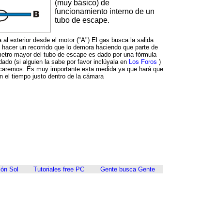
(muy básico) de
funcionamiento interno de un
tubo de escape.
 al exterior desde el motor ("A") El gas busca la salida
e hacer un recorrido que lo demora haciendo que parte de
metro mayor del tubo de escape es dado por una fórmula
do (si alguien la sabe por favor inclúyala en
Los Foros
)
licaremos. Es muy importante esta medida ya que hará que
n el tiempo justo dentro de la cámara
ón Sol
Tutoriales free PC
Gente busca Gente