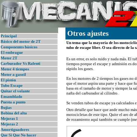
Otros ajustes
Principal
B
ásico del motor de 2T
Un tema que la mayoría de los motociclis
Componentes básicos
tubo de escape libre. O sea directo de la 
El embrague
Motor 2T
Es un error, es solo ruido y nada más. El t
Carburador Vs Ralenti
tiempos porque el escape y admisión es do
rápido los gases.
Motor 4 tiempos
Motor a gasoil
En los motores de 2 tiempos los gases no d
El pistón
que el motor aspira una parte y hace que fu
Tubo Escape
basa en el tamaño de motor y siempre la sal
Quitar el volante
nafta del carburador al cilindro.
Ensamblado
Puesta a punto
Se venden tubos de escape ya calculados en
Bujías
Otro detalle que hace que ande mucho más e
Bobina del alta
motocicletas de este tipo. Quite el aro de 
Mejoras 1
de rozamiento aquí también se cumple (m
Mejoras 2
Amortiguadores
Que Si Que No hacer