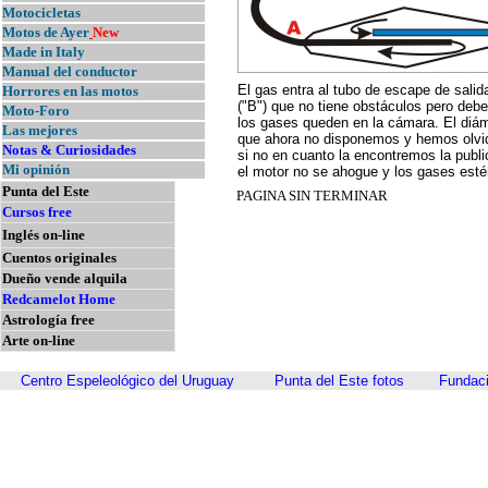
Motocicletas
Motos de Ayer
New
Made in Italy
Manual del conductor
El gas entra al tubo de escape de salida
Horrores en las motos
("B") que no tiene obstáculos pero deb
Moto-Foro
los gases queden en la cámara. El diá
Las mejores
que ahora no disponemos y hemos olvida
Notas & Curiosidades
si no en cuanto la encontremos la pub
Mi opinión
el motor no se ahogue y los gases esté
Punta del Este
PAGINA SIN TERMINAR
Cursos free
Inglés on-line
Cuentos originales
Dueño vende alquila
Redcamelot Home
Astrología free
Arte on-line
Centro Espeleológico del Uruguay
Punta del Este fotos
Fundaci