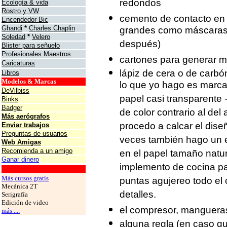
redondos
Ecología & vida
Rostro y VW
cemento de contacto en a
Encendedor Bic
Ghandi
*
Charles Chaplin
grandes como máscaras,
Soledad
*
Velero
después)
Blister para señuelo
Profesionales Maestros
cartones para generar má
Caricaturas
lápiz de cera o de carbó
Libros
Modelos & Marcas
lo que yo hago es marcar
DeVilbiss
papel casi transparente -
Binks
Badger
de color contrario al del 
Más aerógrafos
procedo a calcar el dise
Enviar trabajos
Preguntas de usuarios
veces también hago un e
Web Amigas
Recomienda a un amigo
en el papel tamaño natur
Ganar dinero
implemento de cocina pa
grafos
Más cursos gratis
puntas agujereo todo el c
Mecánica 2T
detalles.
Serigrafía
Edición de video
el compresor, mangueras 
más ....
alguna regla (en caso qu