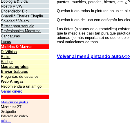
Ecología & vida
puertas, muebles, paredes, hierros, etc. ¿P
Rostro y VW
Quedan fuera todas la pinturas solubles al
Encendedor Bic
Ghandi
*
Charles Chaplin
Quedan fuera del uso con aerógrafo los ole
Soledad
*
Velero
Blister para señuelo
Las tintas (pinturas de automóviles) existe
Profesionales Maestros
que la mezcla es casi tan pura que práctic
Caricaturas
además (lo más importante) es que el color
Libros
casi variaciones de tono.
Modelos & Marcas
DeVilbiss
Volver al menú pintando autos<<
Binks
Badger
Más aerógrafos
Enviar trabajos
Preguntas de usuarios
Web Amigas
Recomienda a un amigo
Ganar dinero
grafos
Más cursos gratis
Mecánica 2T
Serigrafía
Edición de video
más ....