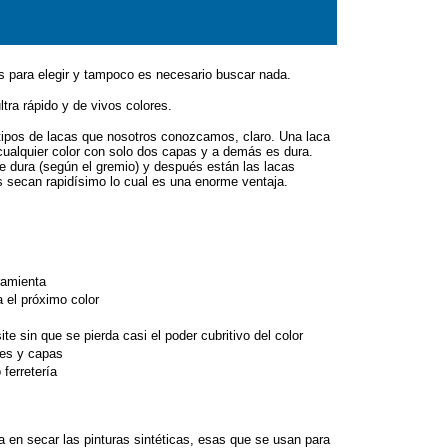
 para elegir y tampoco es necesario buscar nada.
tra rápido y de vivos colores.
tipos de lacas que nosotros conozcamos, claro. Una laca
 cualquier color con solo dos capas y a demás es dura.
e dura (según el gremio) y después están las lacas
s secan rapidísimo lo cual es una enorme ventaja.
rramienta
 el próximo color
e sin que se pierda casi el poder cubritivo del color
res y capas
 ferretería
en secar las pinturas sintéticas, esas que se usan para