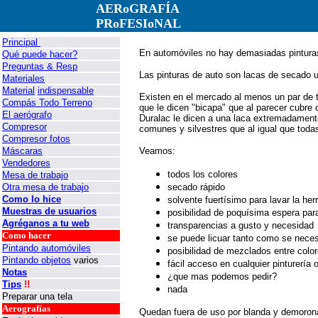
AERoGRAFÍA
PRoFESIoNAL
Principal
En automóviles no hay demasiadas pinturas
Qué puede hacer?
Preguntas & Resp
Las pinturas de auto son lacas de secado ul
Materiales
Material
indispensable
Existen en el mercado al menos un par de 
Compás Todo Terreno
que le dicen "bicapa" que al parecer cubre
El aerógrafo
Duralac le dicen a una laca extremadament
Compresor
comunes y silvestres que al igual que toda
Compresor fotos
Máscaras
Veamos:
Vendedores
todos los colores
Mesa de trabajo
Otra mesa de trabajo
secado rápido
Como lo hice
solvente fuertísimo para lavar la he
Muestras de usuarios
posibilidad de poquísima espera para
Agréganos a tu web
transparencias a gusto y necesidad
Como hacer
se puede licuar tanto como se necesit
Pintando automóviles
posibilidad de mezclados entre colo
Pintando objetos
varios
fácil acceso en cualquier pinturería o
Notas
¿que mas podemos pedir?
Tips
!!
nada
Preparar una tela
Aerografías
Quedan fuera de uso por blanda y demorona 