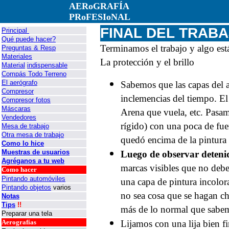
AERoGRAFÍA
PRoFESIoNAL
FINAL DEL TRAB
Principal
Qué puede hacer?
Terminamos el trabajo y algo está 
Preguntas & Resp
Materiales
La protección y el brillo
Material
indispensable
Compás Todo Terreno
El aerógrafo
Sabemos que las capas del ae
Compresor
inclemencias del tiempo. El
Compresor fotos
Máscaras
Arena que vuela, etc. Pasam
Vendedores
rígido) con una poca de fue
Mesa de trabajo
Otra mesa de trabajo
quedó encima de la pintura 
Como lo hice
Muestras de usuarios
Luego de observar deteni
Agréganos a tu web
marcas visibles que no debe
Como hacer
Pintando automóviles
una capa de pintura incolo
Pintando objetos
varios
no sea cosa que se hagan c
Notas
Tips
!!
más de lo normal que sabem
Preparar una tela
Aerografías
Lijamos con una lija bien fi