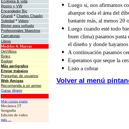
Ecología & vida
Luego si, nos afirmamos co
Rostro y VW
Encendedor Bic
abarque toda el área del dib
Ghandi
*
Charles Chaplin
bastante más, al menos 20 o
Soledad
*
Velero
Blister para señuelo
Luego cuando esté todo bien
Profesionales Maestros
buen clima) pasamos pasta 
Caricaturas
Libros
el diseño y donde hayamos 
Modelos & Marcas
DeVilbiss
A continuación pasamos cer
Binks
Esperamos que seque la cera
Badger
Más aerógrafos
Listo a cobrar
Enviar trabajos
Preguntas de usuarios
Volver al menú pinta
Web Amigas
Recomienda a un amigo
Ganar dinero
grafos
Más cursos gratis
Mecánica 2T
Serigrafía
Edición de video
más ....