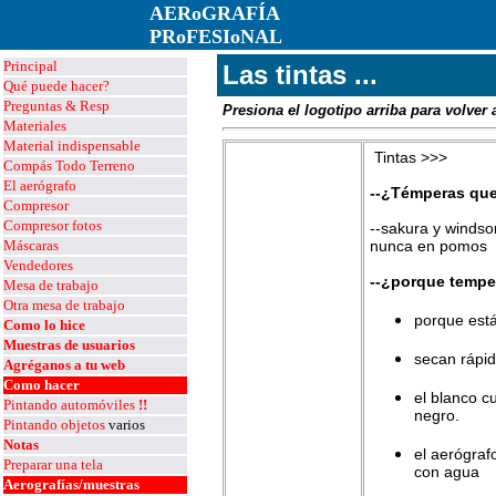
AERoGRAFÍA
PRoFESIoNAL
Principal
Las tintas ...
Qué puede hacer?
Preguntas & Resp
Presiona el logotipo arriba para volver 
Materiales
Material
indispensable
Tintas >>>
Compás Todo Terreno
El aerógrafo
--¿Témperas qu
Compresor
Compresor fotos
--sakura y windso
Máscaras
nunca en pomos
Vendedores
--¿porque tempe
Mesa de trabajo
Otra mesa de trabajo
porque está
Como lo hice
Muestras de usuarios
secan rápid
Agréganos a tu web
Como hacer
el blanco c
Pintando automóviles
!!
negro.
Pintando objetos
varios
Notas
el aerógraf
Preparar una tela
con agua
Aerografías
/muestras