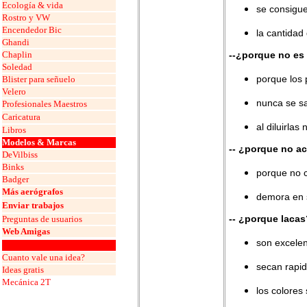
Ecología & vida
se consigue
Rostro y VW
Encendedor Bic
la cantida
Ghandi
Chaplin
--¿porque no e
Soledad
porque los
Blister para señuelo
Velero
nunca se sa
Profesionales Maestros
Caricatura
al diluirla
Libros
Modelos & Marcas
-- ¿porque no a
DeVilbiss
Binks
porque no 
Badger
Más aerógrafos
demora en 
Enviar trabajos
-- ¿porque lacas
Preguntas de usuarios
Web Amigas
son excele
grafos
Cuanto vale una idea?
secan rapi
Ideas gratis
Mecánica 2T
los colores