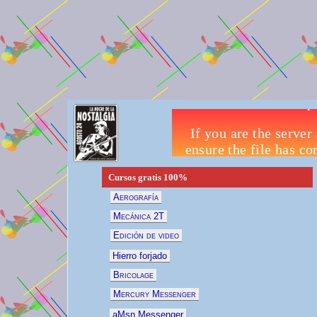
Cursos gratis
100%
Aerografía
Mecánica 2T
Edición de video
Hierro forjado
Bricolage
Mercury Messenger
aMsn Messenger