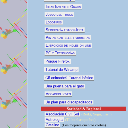
Ideas Inventos Gratis
Juego del Truco
Logotipos
Serigrafía fotográfica
Pintar carteles y vidrieras
Ejercicios de inglés on line
PC y Tecnologías
Porqué Firefo
x
Tutorial de Winamp
G
if animado
S. Tutorial
básico
Una puerta para el gato
Vocación joven
Un plan para discapacitados
Sociedad & Regional
Asociación Civil Sol
(Reiki, Yoga, más..)
Astrología
(Tú horóscopo free)
Catalino
(
Los mejores cuentos
cortos)