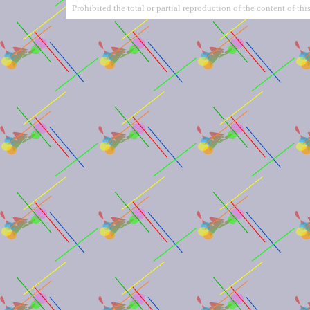
Prohibited the total or partial reproduction of the content of this