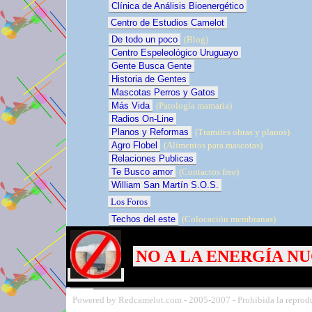
Clínica de Análisis Bioenergético
Centro de Estudios Camelot
De todo un poco
(Blog)
Centro Espeleológico Uruguayo
Gente Busca Gente
Historia de Gentes
Mascotas Perros y Gatos
Más Vida
(Patología mamaria)
Radios On-Line
Planos y Reformas
(Tramites obras y planos)
Agro Flobel
(Alimentos para mascotas)
Relaciones Publicas
Te Busco amor
(Contactos free)
William San Martín S.O.S.
Los Foros
Techos del este
(Colocación membranas)
NO A LA ENERGÍA N
Powered by Redcamelot.com -
2005-
2007 - Prohibida la reprodu