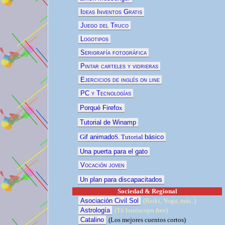
Ideas Inventos Gratis
Juego del Truco
Logotipos
Serigrafía fotográfica
Pintar carteles y vidrieras
Ejercicios de inglés on line
PC y Tecnologías
Porqué Firefo
x
Tutorial de Winamp
G
if animado
S. Tutorial
básico
Una puerta para el gato
Vocación joven
Un plan para discapacitados
Sociedad & Regional
Asociación Civil Sol
(Reiki, Yoga, más..)
Astrología
(Tú horóscopo free)
Catalino
(
Los mejores cuentos
cortos)