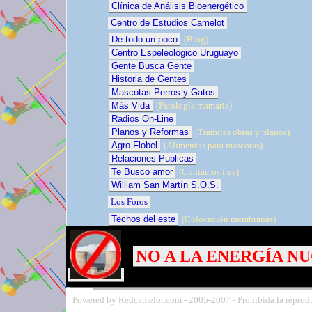
Clínica de Análisis Bioenergético
Centro de Estudios Camelot
De todo un poco
(Blog)
Centro Espeleológico Uruguayo
Gente Busca Gente
Historia de Gentes
Mascotas Perros y Gatos
Más Vida
(Patología mamaria)
Radios On-Line
Planos y Reformas
(Tramites obras y planos)
Agro Flobel
(Alimentos para mascotas)
Relaciones Publicas
Te Busco amor
(Contactos free)
William San Martín S.O.S.
Los Foros
Techos del este
(Colocación membranas)
NO A LA ENERGÍA N
Powered by Redcamelot.com -
2005-
2007 - Prohibida la reprodu