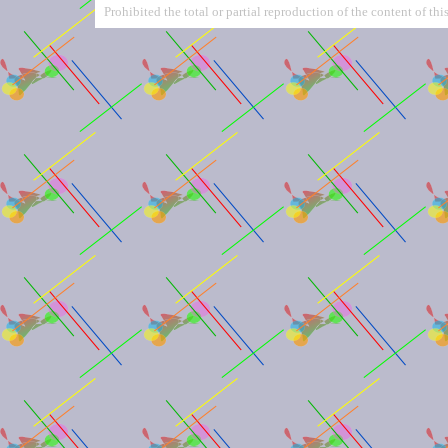
Prohibited the total or partial reproduction of the content of this