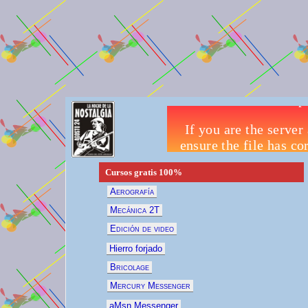
Cursos gratis
100%
Aerografía
Mecánica 2T
Edición de video
Hierro forjado
Bricolage
Mercury Messenger
aMsn Messenger