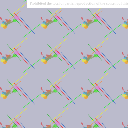
Prohibited the total or partial reproduction of the content of this