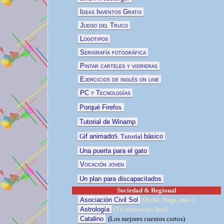
Ideas Inventos Gratis
Juego del Truco
Logotipos
Serigrafía fotográfica
Pintar carteles y vidrieras
Ejercicios de inglés on line
PC y Tecnologías
Porqué Firefo
x
Tutorial de Winamp
G
if animado
S. Tutorial
básico
Una puerta para el gato
Vocación joven
Un plan para discapacitados
Sociedad & Regional
Asociación Civil Sol
(Reiki, Yoga, más..)
Astrología
(Tú horóscopo free)
Catalino
(
Los mejores cuentos
cortos)