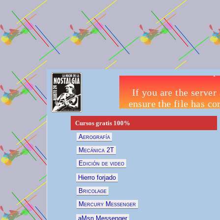
Cursos gratis
100%
Aerografía
Mecánica 2T
Edición de video
Hierro forjado
Bricolage
Mercury Messenger
aMsn Messenger