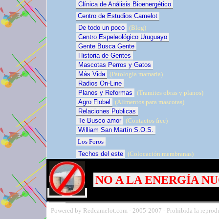
Clínica de Análisis Bioenergético
Centro de Estudios Camelot
De todo un poco
(Blog)
Centro Espeleológico Uruguayo
Gente Busca Gente
Historia de Gentes
Mascotas Perros y Gatos
Más Vida
(Patología mamaria)
Radios On-Line
Planos y Reformas
(Tramites obras y planos)
Agro Flobel
(Alimentos para mascotas)
Relaciones Publicas
Te Busco amor
(Contactos free)
William San Martín S.O.S.
Los Foros
Techos del este
(Colocación membranas)
NO A LA ENERGÍA N
Powered by Redcamelot.com -
2005-
2007 - Prohibida la reprodu