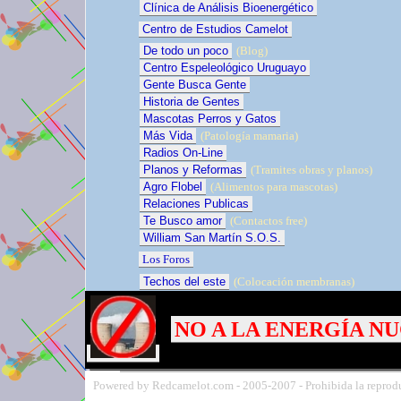
Clínica de Análisis Bioenergético
Centro de Estudios Camelot
De todo un poco
(Blog)
Centro Espeleológico Uruguayo
Gente Busca Gente
Historia de Gentes
Mascotas Perros y Gatos
Más Vida
(Patología mamaria)
Radios On-Line
Planos y Reformas
(Tramites obras y planos)
Agro Flobel
(Alimentos para mascotas)
Relaciones Publicas
Te Busco amor
(Contactos free)
William San Martín S.O.S.
Los Foros
Techos del este
(Colocación membranas)
NO A LA ENERGÍA N
Powered by Redcamelot.com -
2005-
2007 - Prohibida la reprodu