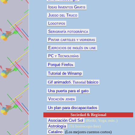
Ideas Inventos Gratis
Juego del Truco
Logotipos
Serigrafía fotográfica
Pintar carteles y vidrieras
Ejercicios de inglés on line
PC y Tecnologías
Porqué Firefo
x
Tutorial de Winamp
G
if animado
S. Tutorial
básico
Una puerta para el gato
Vocación joven
Un plan para discapacitados
Sociedad & Regional
Asociación Civil Sol
(Reiki, Yoga, más..)
Astrología
(Tú horóscopo free)
Catalino
(
Los mejores cuentos
cortos)