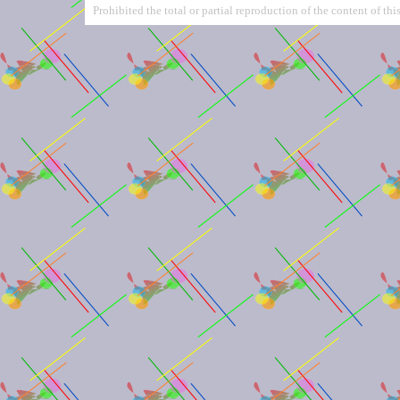
Prohibited the total or partial reproduction of the content of this