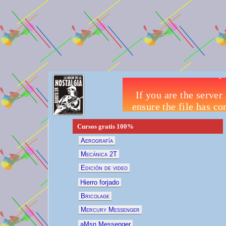
Cursos gratis
100%
Aerografía
Mecánica 2T
Edición de video
Hierro forjado
Bricolage
Mercury Messenger
aMsn Messenger