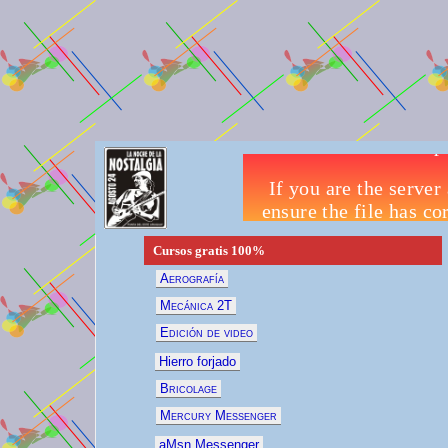
Cursos gratis
100%
Aerografía
Mecánica 2T
Edición de video
Hierro forjado
Bricolage
Mercury Messenger
aMsn Messenger