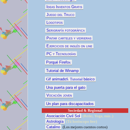
Ideas Inventos Gratis
Juego del Truco
Logotipos
Serigrafía fotográfica
Pintar carteles y vidrieras
Ejercicios de inglés on line
PC y Tecnologías
Porqué Firefo
x
Tutorial de Winamp
G
if animado
S. Tutorial
básico
Una puerta para el gato
Vocación joven
Un plan para discapacitados
Sociedad & Regional
Asociación Civil Sol
(Reiki, Yoga, más..)
Astrología
(Tú horóscopo free)
Catalino
(
Los mejores cuentos
cortos)