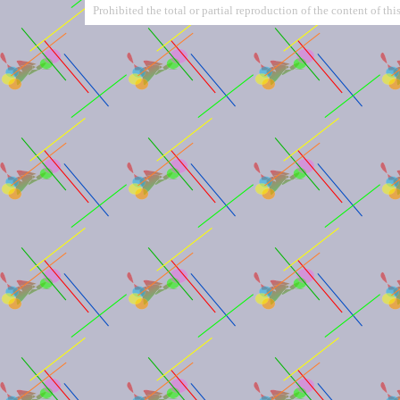
Prohibited the total or partial reproduction of the content of this