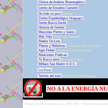
Clínica de Análisis Bioenergético
Centro de Estudios Camelot
De todo un poco
(Blog)
Centro Espeleológico Uruguayo
Gente Busca Gente
Historia de Gentes
Mascotas Perros y Gatos
Más Vida
(Patología mamaria)
Radios On-Line
Planos y Reformas
(Tramites obras y planos)
Agro Flobel
(Alimentos para mascotas)
Relaciones Publicas
Te Busco amor
(Contactos free)
William San Martín S.O.S.
Los Foros
Techos del este
(Colocación membranas)
NO A LA ENERGÍA N
Powered by Redcamelot.com -
2005-
2007 - Prohibida la reprodu