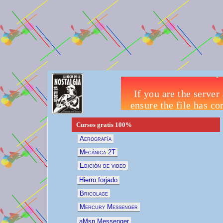
Cursos gratis
100%
Aerografía
Mecánica 2T
Edición de video
Hierro forjado
Bricolage
Mercury Messenger
aMsn Messenger