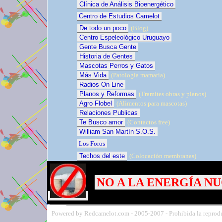
Clínica de Análisis Bioenergético
Centro de Estudios Camelot
De todo un poco
(Blog)
Centro Espeleológico Uruguayo
Gente Busca Gente
Historia de Gentes
Mascotas Perros y Gatos
Más Vida
(Patología mamaria)
Radios On-Line
Planos y Reformas
(Tramites obras y planos)
Agro Flobel
(Alimentos para mascotas)
Relaciones Publicas
Te Busco amor
(Contactos free)
William San Martín S.O.S.
Los Foros
Techos del este
(Colocación membranas)
NO A LA ENERGÍA N
Powered by Redcamelot.com -
2005-
2007 - Prohibida la reprodu