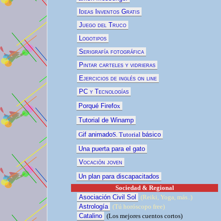
Ideas Inventos Gratis
Juego del Truco
Logotipos
Serigrafía fotográfica
Pintar carteles y vidrieras
Ejercicios de inglés on line
PC y Tecnologías
Porqué Firefo
x
Tutorial de Winamp
G
if animado
S. Tutorial
básico
Una puerta para el gato
Vocación joven
Un plan para discapacitados
Sociedad & Regional
Asociación Civil Sol
(Reiki, Yoga, más..)
Astrología
(Tú horóscopo free)
Catalino
(
Los mejores cuentos
cortos)