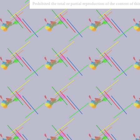
Prohibited the total or partial reproduction of the content of this