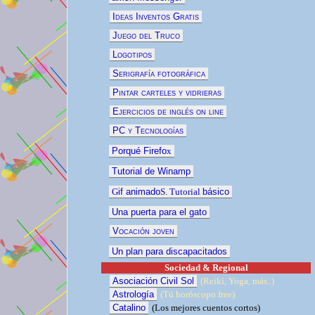
Ideas Inventos Gratis
Juego del Truco
Logotipos
Serigrafía fotográfica
Pintar carteles y vidrieras
Ejercicios de inglés on line
PC y Tecnologías
Porqué Firefo
x
Tutorial de Winamp
G
if animado
S. Tutorial
básico
Una puerta para el gato
Vocación joven
Un plan para discapacitados
Sociedad & Regional
Asociación Civil Sol
(Reiki, Yoga, más..)
Astrología
(Tú horóscopo free)
Catalino
(
Los mejores cuentos
cortos)