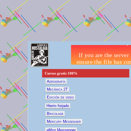
Cursos gratis
100%
Aerografía
Mecánica 2T
Edición de video
Hierro forjado
Bricolage
Mercury Messenger
aMsn Messenger