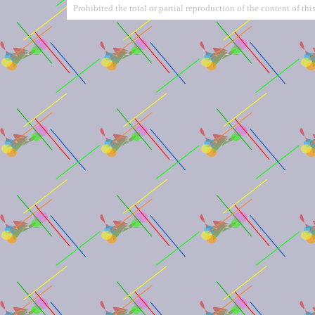
Prohibited the total or partial reproduction of the content of this