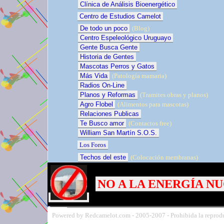
Clínica de Análisis Bioenergético
Centro de Estudios Camelot
De todo un poco
(Blog)
Centro Espeleológico Uruguayo
Gente Busca Gente
Historia de Gentes
Mascotas Perros y Gatos
Más Vida
(Patología mamaria)
Radios On-Line
Planos y Reformas
(Tramites obras y planos)
Agro Flobel
(Alimentos para mascotas)
Relaciones Publicas
Te Busco amor
(Contactos free)
William San Martín S.O.S.
Los Foros
Techos del este
(Colocación membranas)
NO A LA ENERGÍA N
Powered by Redcamelot.com -
2005-
2007 - Prohibida la reprodu